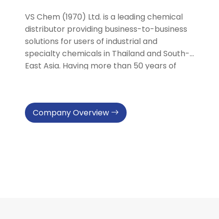
VS Chem (1970) Ltd. is a leading chemical
distributor providing business-to-business
solutions for users of industrial and
specialty chemicals in Thailand and South-
East Asia. Having more than 50 years of
experiences, we have sourced raw
materials from chemical suppliers around
the world and marketed them to
Company Overview
manufacturers serving key industrial and
consumer marketplaces, including
agriculture, surface technology, home &
personal care, cosmetic, electronic, food
processing, oil refinery, pharmaceutical,
pulp& paper, rubber glove, paint & coating,
printing ink. We are a full-service chemical
distributor partner helping our customers
meet manufacturing and distribution