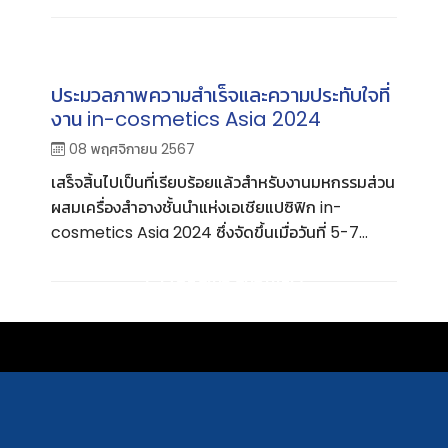
ในประเทศไทย ซึ่งจัดขึ้นเมื่อวันที่ 7 – 8 สิงหาคม
2568 ณ สหกรณ์สุราษฎร์ธานี (โคอ๊อป) จังหวัด
สุราษฎร์ธานี โดยในปีนี้ บริษัท วีเอส เคม (1970) จำกัด
ได้เข้าร่วมจัดแสดงบูธและนำเสนอผลิตภัณฑ์ที่น่าสนใจ
ประมวลภาพความสำเร็จและความประทับใจที่
ท่ามกลางการตอบรับอย่างอบอุ่นจากผู้เข้าร่วมงาน
งาน in-cosmetics Asia 2024
08 พฤศจิกายน 2567
เสร็จสิ้นไปเป็นที่เรียบร้อยแล้วสำหรับงานมหกรรมส่วน
ผสมเครื่องสำอางชั้นนำแห่งเอเชียแปซิฟิก in-
cosmetics Asia 2024 ซึ่งจัดขึ้นเมื่อวันที่ 5-7
พฤศจิกายน ที่ผ่านมา ณ ศูนย์นิทรรศการและการประ
Sustainability
ชุมไบเทค บางนา กรุงเทพฯ บริษัท วีเอส อินกรีเดียนส์
Work with Us
จำกัด (VS Ingredients) ขอใช้โอกาสนี้รวบรวมภาพ
ความทรงจำและความสำเร็จ พร้อมทั้งขอขอบคุณลูกค้า
และผู้มีเกียรติทุกท่านที่ให้ความสนใจและสละเวลาอันมี
ค่าแวะเวียนมาเยี่ยมชมบูธของเราอย่างล้นหลามตลอด
ทั้งสามวัน