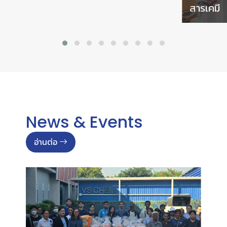
สินค้า กลุ่มสารลดแรงตึง
สารเคมี
ผิวซึ่งอยู่ในส่วนผสมของ
เคมีเกษตร มีหลาย
ด้วยประสบ
ผลิตภัณฑ์มากซึ่งช่วยเพิ่ม
50 ปี เราเป
ประสิทธืภาพการทำงานและ
ที่ทุ่มเทแล
ทำให้เคมีละลายเป็นเนื้อ
เชี่ยวชาญม
เดียวกันได้ดียิ่งขึ้น
อุตสาหกรร
จำหน่ายเคม
ประเทศไทย 
News & Events
การสร้างเค
พันธมิตรต่าง ๆ
อ่านต่อ
ธุรกิจอย่าง
สามารถให้ค
เทคนิค และ
ที่เกิดควา
ประทับใจอ