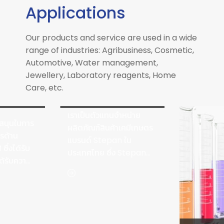
requirements at all levels of the supply
Applications
chain. With our contribution and
commitment, our aim is to build a position
Our products and service are used in a wide
of leadership and identity to meet changing
range of industries: Agribusiness, Cosmetic,
customer needs through partnership and
Automotive, Water management,
quality development. We are governed by
Jewellery, Laboratory reagents, Home
the guiding principles of resourcefulness,
Care, etc.
เคมีเกษตร
proactiveness and accuracy.
เราเป็นตัวแทนจำหน่าย
สนุนในการ
ผลิตภัณฑ์สินค้าเคมีเกษตร
รด้าน
แบรนด์ Stepan ใน
ึ่งได้รับ
ประเทศไทย ซึ่ง Stepan
ด้รับความ
เป็นแบรด์นชั้นนำของโลกมี
ัทต่าง ๆ
สำนักงานใหญ่อยู่ที่
าพที่่เรา
สหรัฐอเมริกา และมีสาขา
ตัวแทนจำหน่ายอยู่ทั่วโลก
สำหรับสินค้าของเราจะเป็น